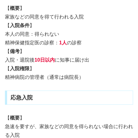
【
概要
】
家族などの同意を得て行われる入院
【
入院条件
】
本人の同意：得られない
精神保健指定医の診察：
1人
の診察
【
備考
】
入院・退院後
10日以内
に知事に届け出
【
入院権限
】
精神病院の管理者（通常は病院長）
応急入院
【
概要
】
急速を要すが、家族などの同意を得られない場合に行われ
る入院