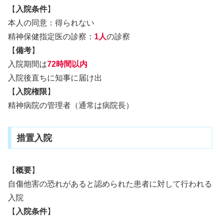
【
入院条件
】
本人の同意：得られない
精神保健指定医の診察：
1人
の診察
【
備考
】
入院期間は
72時間以内
入院後直ちに知事に届け出
【
入院権限
】
精神病院の管理者（通常は病院長）
措置入院
【
概要
】
自傷他害の恐れがあると認められた患者に対して行われる
入院
【
入院条件
】