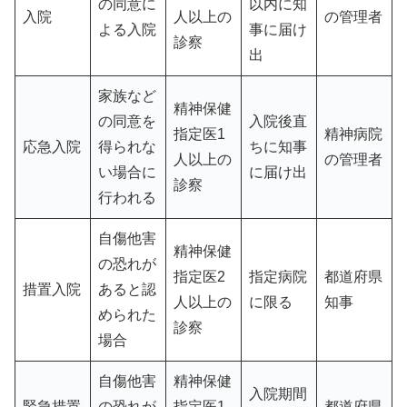
の同意に
以内に知
入院
人以上の
の管理者
よる入院
事に届け
診察
出
家族など
精神保健
の同意を
入院後直
指定医1
精神病院
応急入院
得られな
ちに知事
人以上の
の管理者
い場合に
に届け出
診察
行われる
自傷他害
精神保健
の恐れが
指定医2
指定病院
都道府県
措置入院
あると認
人以上の
に限る
知事
められた
診察
場合
自傷他害
精神保健
入院期間
緊急措置
の恐れが
指定医1
都道府県