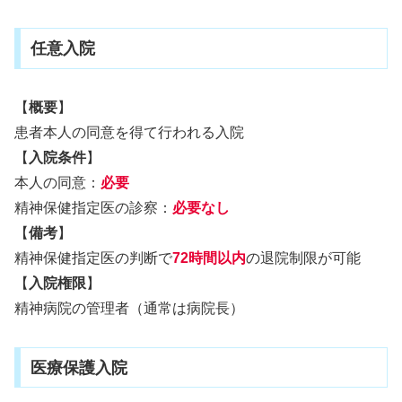
任意入院
【
概要
】
患者本人の同意を得て行われる入院
【
入院条件
】
本人の同意：
必要
精神保健指定医の診察：
必要なし
【
備考
】
精神保健指定医の判断で
72時間以内
の退院制限が可能
【
入院権限
】
精神病院の管理者（通常は病院長）
医療保護入院