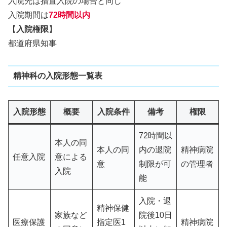
入院先は措置入院の場合と同じ
入院期間は
72時間以内
【
入院権限
】
都道府県知事
精神科の入院形態一覧表
入院形態
概要
入院条件
備考
権限
72時間以
本人の同
本人の同
内の退院
精神病院
任意入院
意による
意
制限が可
の管理者
入院
能
入院・退
精神保健
家族など
院後10日
医療保護
指定医1
精神病院