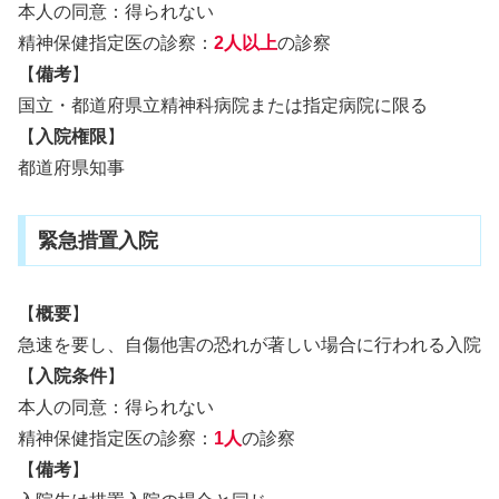
本人の同意：得られない
精神保健指定医の診察：
2人以上
の診察
【
備考
】
国立・都道府県立精神科病院または指定病院に限る
【
入院権限
】
都道府県知事
緊急措置入院
【
概要
】
急速を要し、自傷他害の恐れが著しい場合に行われる入院
【
入院条件
】
本人の同意：得られない
精神保健指定医の診察：
1人
の診察
【
備考
】